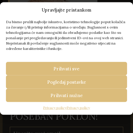
Upravljajte pristankom
Da bismo pružili najbolje iskustvo, koristimo tehnologije poput kolačića
za čuvanje i/ili pristup informacijama o uređaju. Suglasnost s ovim
53 Slika
tehnologijama će nam omogućiti da obrađujemo podatke kao što su
ponašanje pri pregledavanju ili jedinstveni ID-ovi na ovoj web stranici.
Nepristanak ili povlačenje suglasnosti može negativno utjecati na
određene karakteristike i funkcije.
- 100 € popusta
Prihvati sve
VAŠ BIJEG U ISTRU
REZERVIRAJTE KOD NAS
Pogledaj postavke
Travel Istria
/
Kuće za odmor u Istri
/
Vila Old
I OSTVARITE
Olive V
Prihvati nužne
100 € POPUSTA +
VILA OLD OLIVE V
Privacy policy
Privacy policy
POSEBAN POKLON!
VODNJAN
Gosti: 11