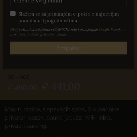
Sobe: 5
Slažem se sa primanjem e-pošte o najnovijim
ponudama i pogodnostima.
Ljubimci
Ova je stranica zaštićena reCAPTCHA-om i primjenjuje
Google Pravila o
privatnosti
i
Uvjeti pružanja usluge
.
Internet
Pretplati se
Grijani bazen
Kupaonice: 6
OD - NOĆ
€ 441,00
€ 490,00
Max 11 osoba, 5 spavaćih soba, 6 kupaonica,
privatan bazen, sauna, jacuzzi, WiFi, BBQ,
privatni parking.