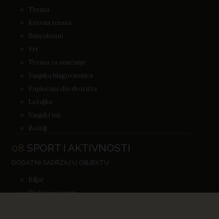
Terasa
Krovna terasa
Suncobrani
Vrt
Terasa za sunčanje
Vanjska blagovaonica
Popločani dio dvorišta
Ležaljke
Vanjski tuš
Roštilj
08
SPORT I AKTIVNOSTI
DODATNI SADRŽAJ U OBJEKTU
Biljar
Stolni nogomet
Stolni tenis