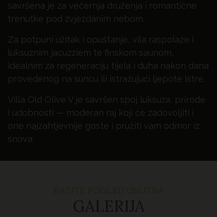
savršena je za večernja druženja i romantične
trenutke pod zvjezdanim nebom.
Za potpuni užitak i opuštanje, vila raspolaže i
luksuznim jacuzziem te finskom saunom,
idealnim za regeneraciju tijela i duha nakon dana
provedenog na suncu ili istražujući ljepote Istre.
Villa Old Olive V je savršen spoj luksuza, prirode
i udobnosti — moderan raj koji će zadovoljiti i
one najzahtjevnije goste i pružiti vam odmor iz
snova.
BACITE POGLED UNUTRA
GALERIJA