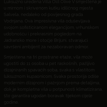
Luksuzno uređena Villa Old Olive V smještena je
u mirnom i skrivenom kutku idiličnog mjesta
Salvela, nedaleko od povijesnog grada
Vodnjana. Ova impresivna vila oduševljava
svojom sofisticiranom elegancijom, vrhunskom
udobnošću i prekrasnim pogledom na
Jadransko more i otočje Brijuni, stvarajući
savršeni ambijent za nezaboravan odmor.
Smještena na tri prostrane etaže, vila može
ugostiti do 11 osoba u pet raskošnih, pažljivo
dizajniranih spavaćih soba, svaka s vlastitom
luksuznom kupaonicom. Svaka prostorija odiše
modernim dizajnom i pažnjom prema detaljima,
dok je kompletna vila u potpunosti klimatizirana,
što garantira ugodan boravak tijekom cijele
godine.