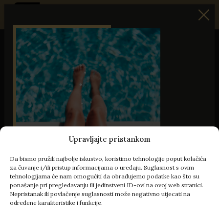
Travel Istria
/
Najbolje ponude vila u Istri
NAJBOLJE PONUDE
Prikazuje se
1-6
od
6
rezultata
Sortiraj po:
Preporučeno
05.09 - 12.09.26
-18%
Upravljajte pristankom
Da bismo pružili najbolje iskustvo, koristimo tehnologije poput kolačića
za čuvanje i/ili pristup informacijama o uređaju. Suglasnost s ovim
tehnologijama će nam omogućiti da obrađujemo podatke kao što su
ponašanje pri pregledavanju ili jedinstveni ID-ovi na ovoj web stranici.
Nepristanak ili povlačenje suglasnosti može negativno utjecati na
određene karakteristike i funkcije.