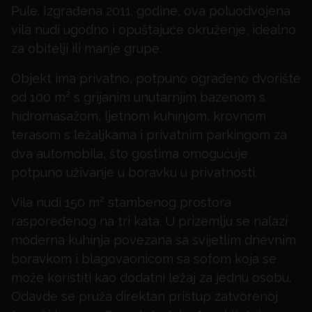
Pule. Izgrađena 2011. godine, ova poluodvojena
vila nudi ugodno i opuštajuće okruženje, idealno
za obitelji ili manje grupe.
Objekt ima privatno, potpuno ograđeno dvorište
od 100 m² s grijanim unutarnjim bazenom s
hidromasažom, ljetnom kuhinjom, krovnom
terasom s ležaljkama i privatnim parkingom za
dva automobila, što gostima omogućuje
potpuno uživanje u boravku u privatnosti.
Vila nudi 150 m² stambenog prostora
raspoređenog na tri kata. U prizemlju se nalazi
moderna kuhinja povezana sa svijetlim dnevnim
boravkom i blagovaonicom sa sofom koja se
može koristiti kao dodatni ležaj za jednu osobu.
Odavde se pruža direktan pristup zatvorenoj