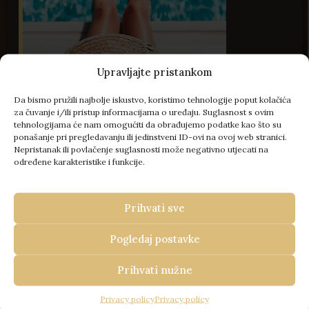
Upravljajte pristankom
Da bismo pružili najbolje iskustvo, koristimo tehnologije poput kolačića
za čuvanje i/ili pristup informacijama o uređaju. Suglasnost s ovim
tehnologijama će nam omogućiti da obrađujemo podatke kao što su
45 Slika
ponašanje pri pregledavanju ili jedinstveni ID-ovi na ovoj web stranici.
Nepristanak ili povlačenje suglasnosti može negativno utjecati na
određene karakteristike i funkcije.
- 100 € popusta
Prihvati sve
VAŠ BIJEG U ISTRU
REZERVIRAJTE KOD NAS
Pogledaj postavke
Travel Istria
/
Kuće za odmor u Istri
/
Vila Canolle
I OSTVARITE
Istria
Prihvati nužne
100 € POPUSTA +
VILA CANOLLE ISTRIA
Privacy policy
Privacy policy