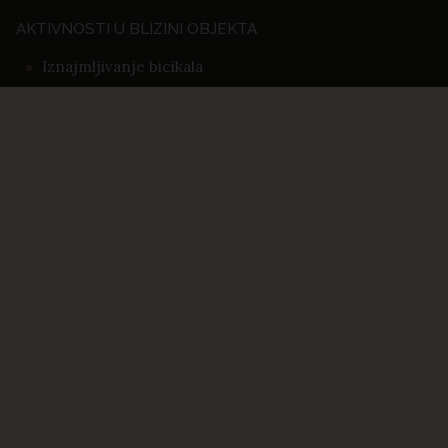
AKTIVNOSTI U BLIZINI OBJEKTA
Iznajmljivanje bicikala
Teniski teren na otvorenom
Biciklizam
Ronjenje
Jahanje
REZERVIRAJTE SVOJ BORAVAK NA
VRIJEME
REZERVACIJA I
DOSTUPNOST
10.01.26. - 11.01.40.
-14%