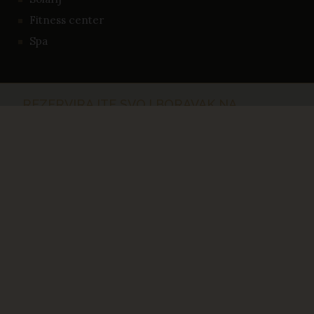
Fitness center
Spa
REZERVIRAJTE SVOJ BORAVAK NA
VRIJEME
REZERVACIJA I
DOSTUPNOST
01.01.25. - 02.01.40.
-14%
01.01.25. - 02.01.40.
-23%
01.01.25. - 02.01.40.
-32%
01.01.25. - 02.01.40.
-39%