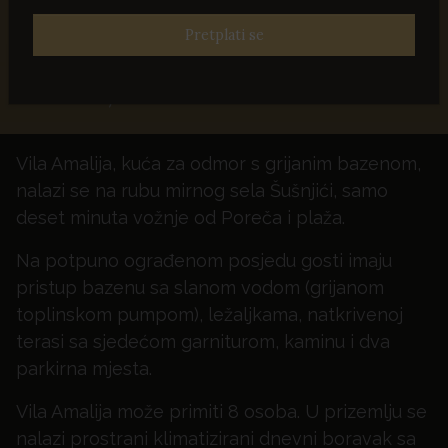
Grijani bazen
Pretplati se
OD - NOĆ
€ 279,76
Vila Amalija, kuća za odmor s grijanim bazenom,
nalazi se na rubu mirnog sela Šušnjići, samo
deset minuta vožnje od Poreča i plaža.
Na potpuno ograđenom posjedu gosti imaju
pristup bazenu sa slanom vodom (grijanom
toplinskom pumpom), ležaljkama, natkrivenoj
terasi sa sjedećom garniturom, kaminu i dva
parkirna mjesta.
Vila Amalija može primiti 8 osoba. U prizemlju se
nalazi prostrani klimatizirani dnevni boravak sa