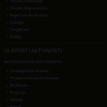
Terasa za sunčanje
Vanjska blagovaonica
Popločani dio dvorišta
Ležaljke
Vanjski tuš
Roštilj
08
SPORT I AKTIVNOSTI
AKTIVNOSTI U BLIZINI OBJEKTA
Iznajmljivanje bicikala
Teniski teren na otvorenom
Biciklizam
Ronjenje
Jahanje
Solarij