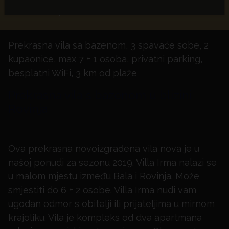
€ 200,64
Prekrasna vila sa bazenom, 3 spavaće sobe, 2
kupaonice, max 7 + 1 osoba, privatni parking,
besplatni WiFi, 3 km od plaže
Prekrasna vila s bazenom u blizini
Rovinja
Ova prekrasna novoizgrađena vila nova je u
našoj ponudi za sezonu 2019. Villa Irma nalazi se
u malom mjestu između Bala i Rovinja. Može
smjestiti do 6 + 2 osobe. Villa Irma nudi vam
ugodan odmor s obitelji ili prijateljima u mirnom
krajoliku. Vila je kompleks od dva apartmana