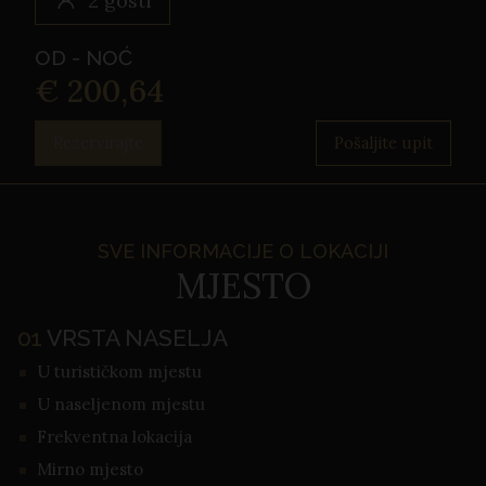
2 gosti
OD - NOĆ
€ 200,64
Rezervirajte
Pošaljite upit
SVE INFORMACIJE O LOKACIJI
MJESTO
01
VRSTA NASELJA
U turističkom mjestu
U naseljenom mjestu
Frekventna lokacija
Mirno mjesto