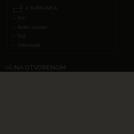
2. KUPAONICA
WC
Sušilo za kosu
Tuš
Umivaonik
06
NA OTVORENOM
SADRŽAJ BAZENA U OBJEKTU
Bazen: Da
Bazen na otvorenom
VANJSKI PROSTOR
Terasa
Suncobrani