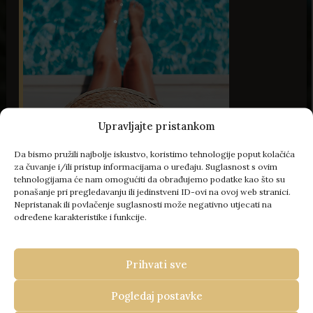
Upravljajte pristankom
Da bismo pružili najbolje iskustvo, koristimo tehnologije poput kolačića
za čuvanje i/ili pristup informacijama o uređaju. Suglasnost s ovim
tehnologijama će nam omogućiti da obrađujemo podatke kao što su
52 Slika
ponašanje pri pregledavanju ili jedinstveni ID-ovi na ovoj web stranici.
Nepristanak ili povlačenje suglasnosti može negativno utjecati na
određene karakteristike i funkcije.
- 100 € popusta
Prihvati sve
VAŠ BIJEG U ISTRU
REZERVIRAJTE KOD NAS
Pogledaj postavke
Travel Istria
/
Kuće za odmor u Istri
/
Vila