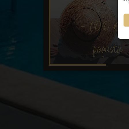
neg
- 100 €
popusta