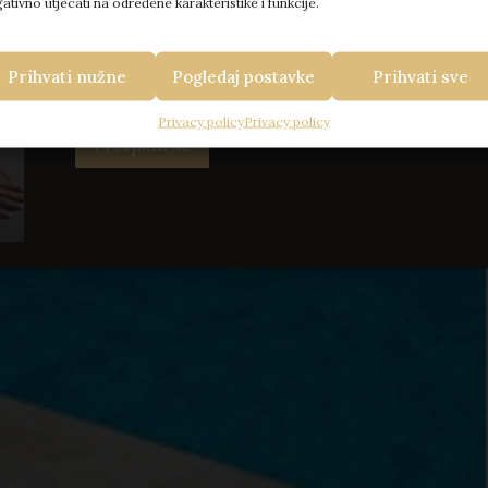
ativno utjecati na određene karakteristike i funkcije.
Slažem se sa primanjem e-pošte o najnovijim p
Prihvati nužne
Pogledaj postavke
Prihvati sve
Ova je stranica zaštićena reCAPTCHA-om i primjenjuje
Google Pravila o 
Privacy policy
Privacy policy
Pretplati se