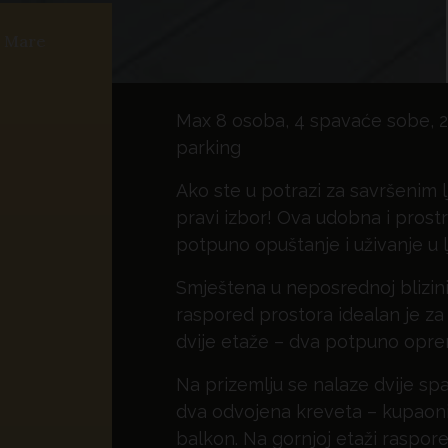
l Mare
Max 8 osoba, 4 spavaće sobe, 2 k
parking
Ako ste u potrazi za savršenim 
pravi izbor! Ova udobna i prost
potpuno opuštanje i uživanje u 
Smještena u neposrednoj blizini
raspored prostora idealan je za dv
dvije etaže – dva potpuno opre
Na prizemlju se nalaze dvije s
dva odvojena kreveta – kupaonic
balkon. Na gornjoj etaži raspore