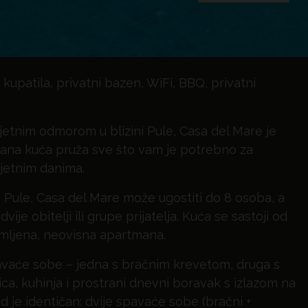
upatila, privatni bazen, WiFi, BBQ, privatni
ljetnim odmorom u blizini Pule, Casa del Mare je
rana kuća pruža sve što vam je potrebno za
ljetnim danima.
 Pule, Casa del Mare može ugostiti do 8 osoba, a
ije obitelji ili grupe prijatelja. Kuća se sastoji od
mljena, neovisna apartmana.
pavaće sobe – jedna s bračnim krevetom, druga s
a, kuhinja i prostrani dnevni boravak s izlazom na
d je identičan: dvije spavaće sobe (bračni +