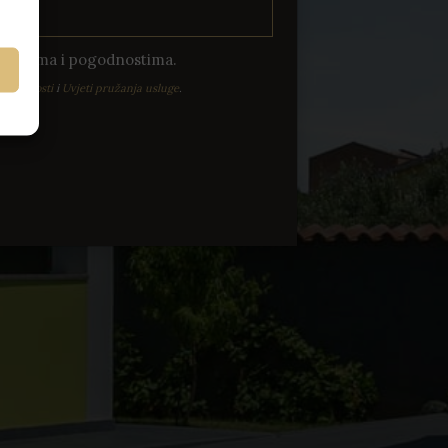
onudama i pogodnostima.
privatnosti
i
Uvjeti pružanja usluge
.