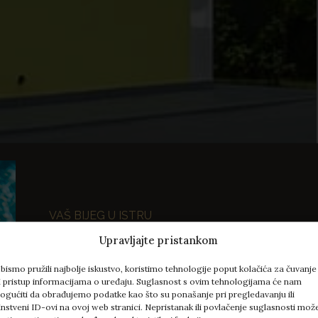
VAŠ BIJEG U ISTRU
REZERVIRAJTE KOD NAS I
Upravljajte pristankom
100 € POPUSTA + POSEBA
bismo pružili najbolje iskustvo, koristimo tehnologije poput kolačića za čuvanje
li pristup informacijama o uređaju. Suglasnost s ovim tehnologijama će nam
Pretplatite se na naš newsletter i ostvarite 100 €
gućiti da obrađujemo podatke kao što su ponašanje pri pregledavanju ili
instveni ID-ovi na ovoj web stranici. Nepristanak ili povlačenje suglasnosti mož