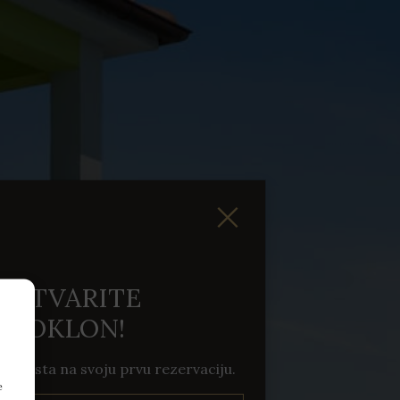
 OSTVARITE
N POKLON!
 popusta na svoju prvu rezervaciju.
e