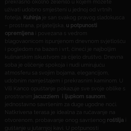
prekrasno okolno zelenilo u kojem možete
uživati udobno smješteni u jednoj od vrtnih
fotelja.
Kuhinja
je san svakog pravog sladokusca
– prostrana, prijateljska,
u potpunosti
opremljena
i povezana s vedrom
blagovaonicom ispunjenom dnevnom svjetlošću
i pogledom na bazen i vrt, čineći je najboljim
kulinarskim iskustvom za cijelo društvo. Dnevna
soba je oličenje spokoja i nudi umirujuću
atmosferu sa svojim bojama, elegancijom,
udobnim namještajem i prekrasnim kaminom. U
Vili Kanco opuštanje pokazuje sve svoje oblike s
prostranim
jacuzziem i ljupkom saunom
,
jednostavno savršenim za duge ugodne noći.
Natkrivena terasa je idealna za ručavanje na
otvorenom, probavanje onog savršenog
roštilja
i
guštanje u jutarnjoj kavi. U potpunosti