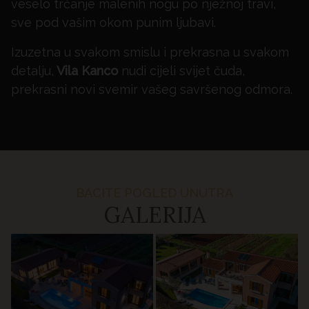
veselo trčanje malenih nogu po nježnoj travi,
sve pod vašim okom punim ljubavi.
Izuzetna u svakom smislu i prekrasna u svakom
detalju,
Vila Kanco
nudi cijeli svijet čuda,
prekrasni novi svemir vašeg savršenog odmora.
BACITE POGLED UNUTRA
GALERIJA