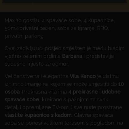
Max 10 gostiju, 4 spavaće sobe, 4 kupaonice,
50m2 privatni bazen, soba za igranje, BBQ,
privatni parking
Ovaj zadivljujući posjed smješten je među blagim
vječno zelenim brdima
Barbana
i predstavlja
čudesno mjesto za odmor.
Veličanstvena i elegantna
Vila Kenco
je uistinu
iznimno imanje na kojem se može smjestiti do
10
osoba
. Prekrasna vila ima
4 prekrasne i udobne
spavaće sobe
, kreirane s pažnjom za svaki
detalj i opremljene TV-om, i sve nude prostrane
vlastite kupaonice s kadom
. Glavna spavaća
soba se ponosi velikom terasom s pogledom na