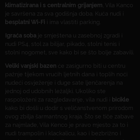
klimatizirana i s centralnim grijanjem
, Vila Kanco
je savršena za sva godišnja doba. Kuća nudi i
besplatni Wi-Fi
i ima vlastiti parking.
Igraća soba
je smještena u zasebnoj zgradi i
nudi PS4, stol za bilijar, pikado, stolni tenis i
stolni nogomet, sve kako bi se što bolje zabavili.
Veliki vanjski bazen
će zasigurno biti u centru
pažnje tijekom vrućih ljetnih dana i toplih noći
nudeći osvježenje i duge sate ljenčarenja na
jednoj od udobnih ležaljki. Ukoliko ste
raspoloženi za razgledavanje, vila nudi i
bicikle
kako bi došli u dodir s veličanstvenom prirodom
ovog zbilja šarmantnog kraja. Što se tiče zabave
za najmlađe, Vila Kenco je pravo mjesto za to i
nudi trampolin i klackalicu, kao i bezbrižno i