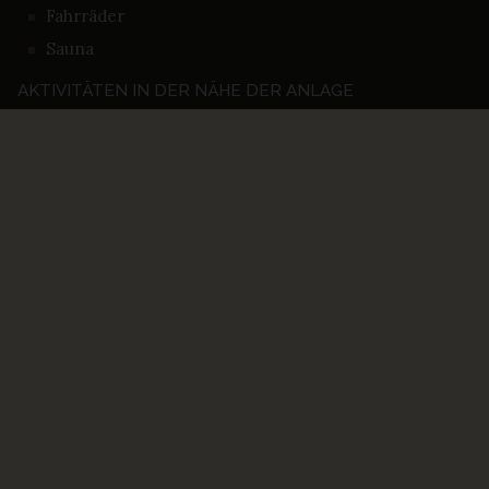
Fahrräder
Sauna
AKTIVITÄTEN IN DER NÄHE DER ANLAGE
Fitness center
Solarium
Spa
Fahrradverleih
Tennisplatz im Freien
Radfahren
Tauchen
Reiten
BUCHEN SIE IHREN AUFENTHALT
RECHTZEITIG