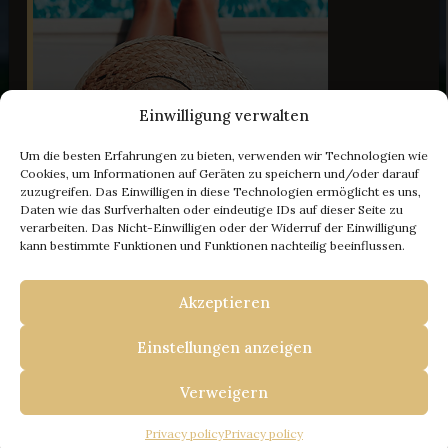
Einwilligung verwalten
Um die besten Erfahrungen zu bieten, verwenden wir Technologien wie
37 Bilder
Cookies, um Informationen auf Geräten zu speichern und/oder darauf
zuzugreifen. Das Einwilligen in diese Technologien ermöglicht es uns,
Daten wie das Surfverhalten oder eindeutige IDs auf dieser Seite zu
verarbeiten. Das Nicht-Einwilligen oder der Widerruf der Einwilligung
- 100 € Rabatt
kann bestimmte Funktionen und Funktionen nachteilig beeinflussen.
Akzeptieren
IHRE FLUCHT NACH ISTRIEN
BUCHEN SIE BEI UNS
Einstellungen anzeigen
UND ERHALTEN SIE
Travel Istria
/
Ferienhäuser in Istrien
/
Villa #1
Verweigern
100 € RABATT + EIN
VILLA #1
Privacy policy
Privacy policy