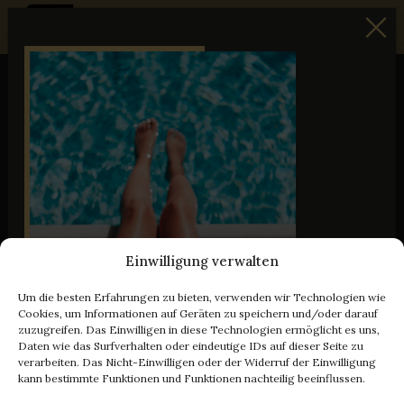
Travel Istria
/
Villen an der Ostküste Istriens
VILLEN AN DER HERRLICHEN
OSTKÜSTE ISTRIENS
Zeigt
1-9
von
9
Ergebnisse
Sortiere nach:
Empfohlen
Einwilligung verwalten
12.09 - 03.10.26
-10%
Um die besten Erfahrungen zu bieten, verwenden wir Technologien wie
Cookies, um Informationen auf Geräten zu speichern und/oder darauf
zuzugreifen. Das Einwilligen in diese Technologien ermöglicht es uns,
Daten wie das Surfverhalten oder eindeutige IDs auf dieser Seite zu
verarbeiten. Das Nicht-Einwilligen oder der Widerruf der Einwilligung
kann bestimmte Funktionen und Funktionen nachteilig beeinflussen.