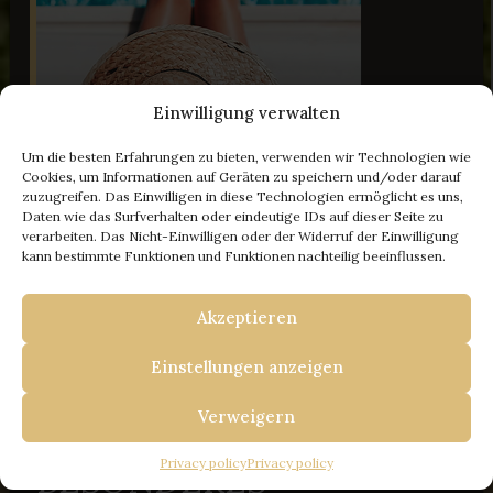
Einwilligung verwalten
Um die besten Erfahrungen zu bieten, verwenden wir Technologien wie
Cookies, um Informationen auf Geräten zu speichern und/oder darauf
34 Bilder
zuzugreifen. Das Einwilligen in diese Technologien ermöglicht es uns,
Daten wie das Surfverhalten oder eindeutige IDs auf dieser Seite zu
verarbeiten. Das Nicht-Einwilligen oder der Widerruf der Einwilligung
- 100 € Rabatt
kann bestimmte Funktionen und Funktionen nachteilig beeinflussen.
Akzeptieren
IHRE FLUCHT NACH ISTRIEN
BUCHEN SIE BEI UNS
Einstellungen anzeigen
UND ERHALTEN SIE
Travel Istria
/
Ferienhäuser in Istrien
/
Villa
Verweigern
Aurora - Mar by WiiBuk
100 € RABATT + EIN
VILLA AURORA - MAR BY
Privacy policy
Privacy policy
BESONDERES