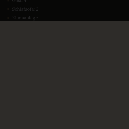
Gast: 4
Schlafsofa: 2
Klimaanlage
TV
07
DRAUSSEN
POOLINHALTE IN DER ANLAGE
Swimmingpool
Ja, kostenlos
Außen Pool
DRAUSSEN
Aussendusche
Grill
BUCHEN SIE IHREN AUFENTHALT