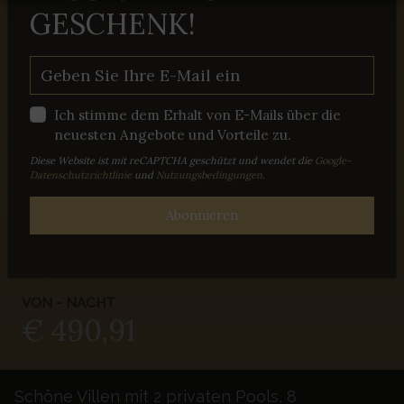
WIIBUK
GESCHENK!
BANJOLE
Gast: 20
Ich stimme dem Erhalt von E-Mails über die
neuesten Angebote und Vorteile zu.
Schlafzimmer: 8
Diese Website ist mit reCAPTCHA geschützt und wendet die
Google-
Datenschutzrichtlinie
und
Nutzungsbedingungen
.
Haustiere erlaubt
Abonnieren
Internet
Badezimmer: 8
VON - NACHT
€ 490,91
Schöne Villen mit 2 privaten Pools, 8